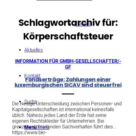
Schlagwortarchiv für:
Karriere
Körperschaftsteuer
Aktuelles
INFORMATION FÜR GMBH-GESELLSCHAFTER/-
GF
Kontakt
Fondserträge: Zahlungen einer
luxemburgischen SICAV sind steuerfrei
Suche
Die hiesige Unterscheidung zwischen Personen- und
Kapitalgesellschaften ist international keinesfalls
üblich. Nahezu jedes Land der Erde hat seine
eigenen Rechtskleider für Unternehmen. Bei
grenzüberschreitenden Sachverhalten führt dies…
Menü
Menü
https://www.bkr-