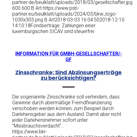
partner.de/beulklatt/uploads/2018/03/gesellschafter.jpg
600
600
B Art
https://www.psb-
partner.eu/beulklatt/uploads/2024/03/bkw_logo-
1030x303.png
B Art
2018-03-03 16:04:50
2018-12-10
14:10:18
Fondserträge: Zahlungen einer
luxemburgischen SICAV sind steuerfrei
INFORMATION FÜR GMBH-GESELLSCHAFTER/-
GF
Zinsschranke: Sind Abzinsungserträge
zu berücksichtigen?
Die sogenannte Zinsschranke soll verhindern, dass
Gewinne durch übermäßige Fremdfinanzierung
verschoben werden können, zum Beispiel durch
Darlehensgeber aus dem Ausland. Damit aber nicht
jeder Darlehensnehmer sofort unter
"Missbrauchsverdacht"…
https://www.bkr-