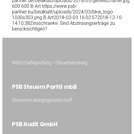
partner.de/beulklatt/uploads/2018/03/gesellschafter.jpg
600
600
B Art
https://www.psb-
partner.eu/beulklatt/uploads/2024/03/bkw_logo-
1030x303.png
B Art
2018-03-03 16:02:57
2018-12-10
14:10:38
Zinsschranke: Sind Abzinsungserträge zu
berücksichtigen?
Wirtschaftsprüfung • Steuerberatung
PSB Steuern PartG mbB
Steuerberatungsgesellschaft
PSB Audit GmbH